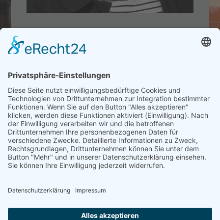
Sie haben Fragen
zu
unseren Produkten
oder
unserem Service?
Susanne Grotefent
// Oxoalkohole und
Lösemittel
T_
+49 (0)40 899789 - 31