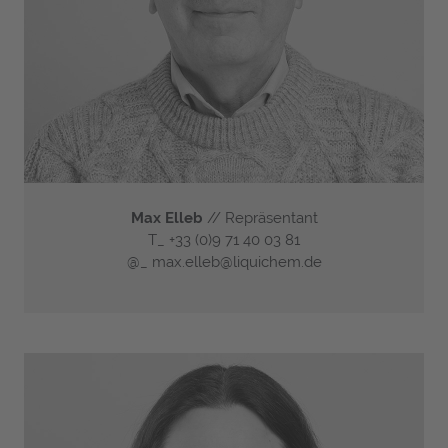
Max Elleb
// Repräsentant
T_
+33 (0)9 71 40 03 81
@_
max.elleb@liquichem.de