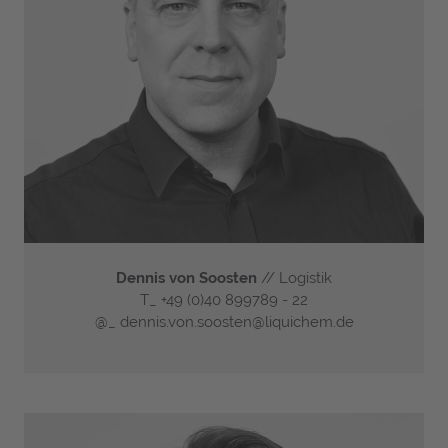
Dennis von Soosten
// Logistik
T_
+49 (0)40 899789 - 22
@_
dennis.von.soosten@liquichem.de