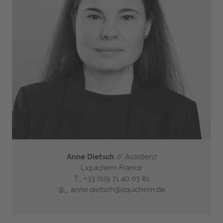
Anne Dietsch
// Assistenz
Liquichem France
T_
+33 (0)9 71 40 03 81
@_
anne.dietsch@liquichem.de