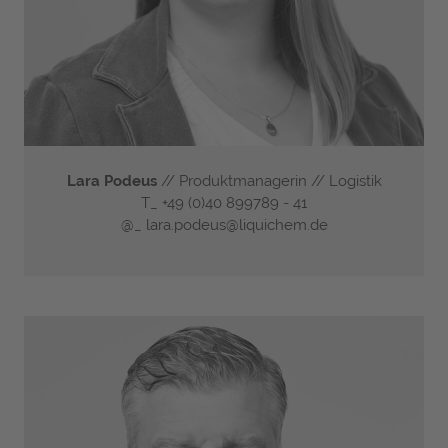
Lara Podeus
// Produktmanagerin // Logistik
T_
+49 (0)40 899789 - 41
@_
lara.podeus@liquichem.de