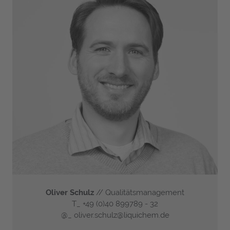
Oliver Schulz
// Qualitätsmanagement
T_
+49 (0)40 899789 - 32
@_
oliver.schulz@liquichem.de