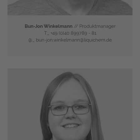
Bun-Jon Winkelmann
// Produktmanager
T_
+49 (0)40 899789 - 81
@_
bun-jon.winkelmann@liquichem.de