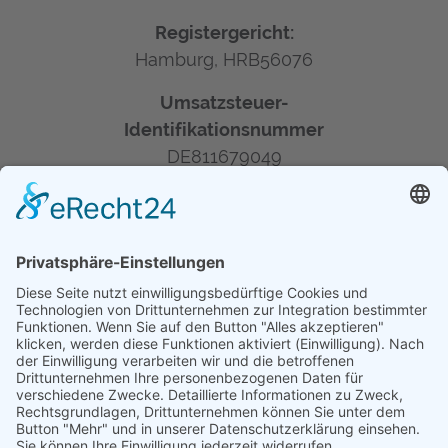
Registergericht:
Hamburg, HRB56076
Umsatzsteuer-
Identifikationsnummer
DE811679049
Inhaltlich Verantwortlicher
LIQUICHEM Handelsgesellschaft mbH
Kajen 6-8, 20459 Hamburg
hamburg@liquichem.de